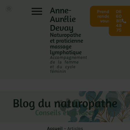
Anne-
Prendre
06
Aurélie
rendez-
60
vous
85
Devay
48
75
Naturopathe
et praticienne
massage
lymphatique
Accompagnement
de la femme
et du cycle
féminin
Blog du naturopathe
Conseils et astuces
Accueil
~
Articles