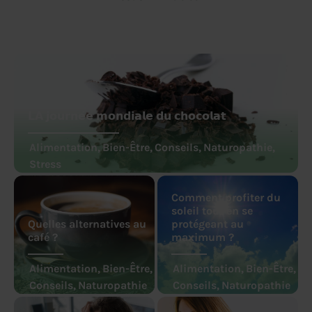
𝗟𝗔 𝗷𝗼𝘂𝗿𝗻𝗲́𝗲 𝗺𝗼𝗻𝗱𝗶𝗮𝗹𝗲 𝗱𝘂 𝗰𝗵𝗼𝗰𝗼𝗹𝗮𝘁
Alimentation
,
Bien-Être
,
Conseils
,
Naturopathie
,
Stress
Comment profiter du
soleil tout en se
Quelles alternatives au
protégeant au
café ?
maximum ?
Alimentation
,
Bien-Être
,
Alimentation
,
Bien-Être
,
Conseils
,
Naturopathie
Conseils
,
Naturopathie