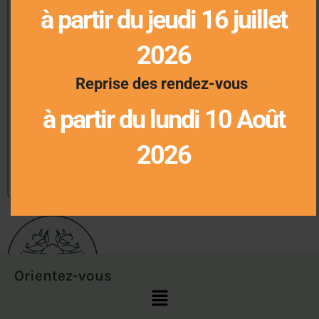
Stress
à partir du jeudi 16 juillet
Mots-clés
2026
Bien-être
conseil
alimentation
Reprise des rendez-vous
Huiles essentielles
Mouvement
Archives
à partir du lundi 10 Août
juillet 2024
2026
mai 2024
janvier 2024
Orientez-vous